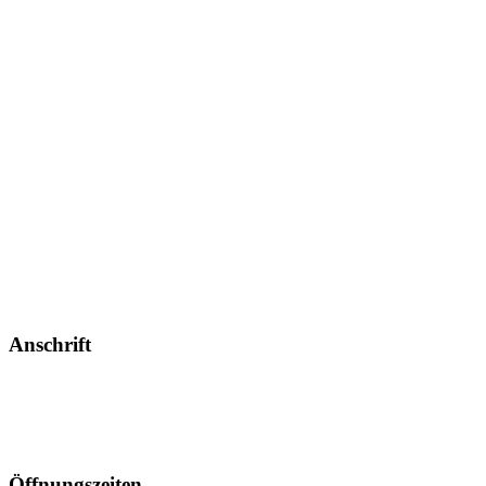
Anschrift
Bräustüble Meschenbach
Bamberger Str. 5
96253 Meschenbach
Öffnungszeiten